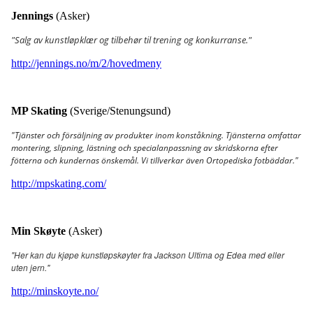
Jennings
(Asker)
"Salg av kunstløpklær og tilbehør til trening og konkurranse."
http://jennings.no/m/2/hovedmeny
MP Skating
(Sverige/Stenungsund)
"Tjänster och försäljning av produkter inom konståkning. Tjänsterna omfattar
montering, slipning, lästning och specialanpassning av skridskorna efter
fötterna och kundernas önskemål. Vi tillverkar även Ortopediska fotbäddar."
http://mpskating.com/
Min Skøyte
(Asker)
"Her kan du kjøpe kunstløpskøyter fra Jackson Ultima og Edea med eller
uten jern."
http://minskoyte.no/