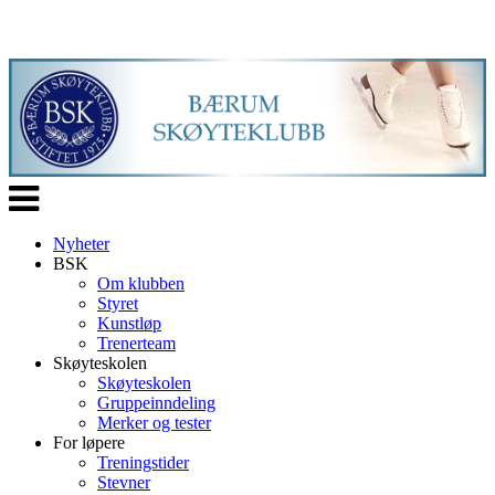
Veksle
navigasjon
Nyheter
BSK
Om klubben
Styret
Kunstløp
Trenerteam
Skøyteskolen
Skøyteskolen
Gruppeinndeling
Merker og tester
For løpere
Treningstider
Stevner