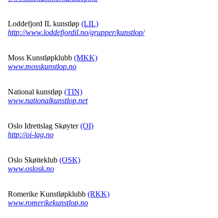
Loddefjord IL kunstløp
(LIL)
http://www.loddefjordil.no/grupper/kunstlop/
Moss Kunstløpklubb
(MKK)
www.mosskunstlop.no
National kunstløp
(TIN)
www.nationalkunstlop.net
Oslo Idrettslag Skøyter
(OI)
http://oi-lag.no
Oslo Skøiteklub
(OSK)
www.oslosk.no
Romerike Kunstløpklubb
(RKK)
www.romerikekunstlop.no