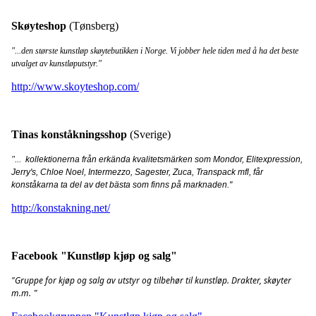
Skøyteshop
(Tønsberg)
"...den største kunstløp skøytebutikken i Norge. Vi jobber hele tiden med å ha det beste
utvalget av kunstløputstyr."
http://www.skoyteshop.com/
Tinas konståkningsshop
(Sverige)
"...
kollektionerna från erkända kvalitetsmärken som Mondor, Elitexpression,
Jerry's, Chloe Noel, Intermezzo, Sagester, Zuca, Transpack mfl, får
konståkarna ta del av det bästa som finns på marknaden."
http://konstakning.net/
Facebook "Kunstløp kjøp og salg"
"Gruppe for kjøp og salg av utstyr og tilbehør til kunstløp. Drakter, skøyter
m.m.
"